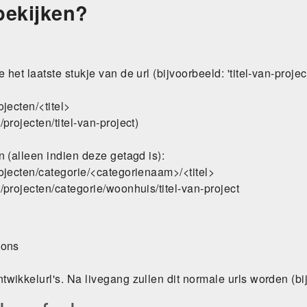
bekijken?
et laatste stukje van de url (bijvoorbeeld: 'titel-van-project
jecten/<titel>
projecten/titel-van-project)
 (alleen indien deze getagd is):
ojecten/categorie/<categorienaam>/<titel>
/projecten/categorie/woonhuis/titel-van-project
-ons
wikkelurl's. Na livegang zullen dit normale urls worden (b