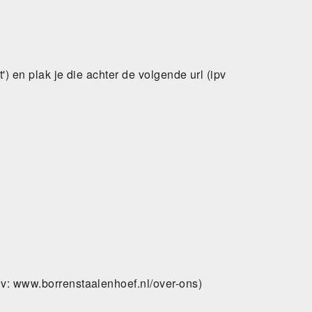
') en plak je die achter de volgende url (ipv
ijv: www.borrenstaalenhoef.nl/over-ons)