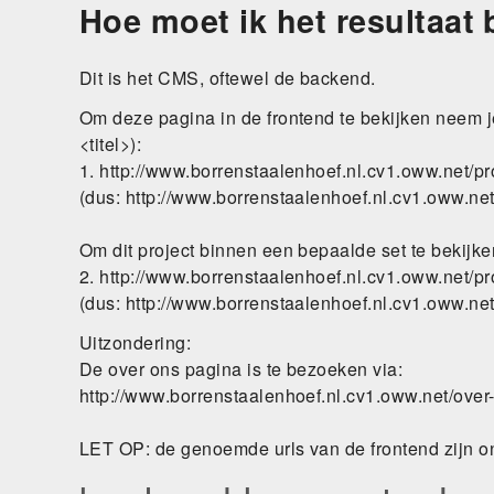
Hoe moet ik het resultaat 
Skip
to
main
Dit is het CMS, oftewel de backend.
navigation
Om deze pagina in de frontend te bekijken neem je h
<titel>):
1. http://www.borrenstaalenhoef.nl.cv1.oww.net/pro
(dus: http://www.borrenstaalenhoef.nl.cv1.oww.net/
Om dit project binnen een bepaalde set te bekijken
2. http://www.borrenstaalenhoef.nl.cv1.oww.net/pr
(dus: http://www.borrenstaalenhoef.nl.cv1.oww.net
Uitzondering:
De over ons pagina is te bezoeken via:
http://www.borrenstaalenhoef.nl.cv1.oww.net/over
LET OP: de genoemde urls van de frontend zijn ont