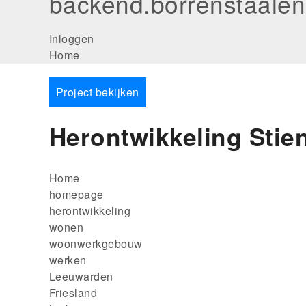
backend.borrenstaalen
User
Inloggen
Main
Home
account
navigation
menu
Project bekijken
Herontwikkeling Stie
Kruimelpad
Home
homepage
herontwikkeling
wonen
woonwerkgebouw
werken
Leeuwarden
Friesland