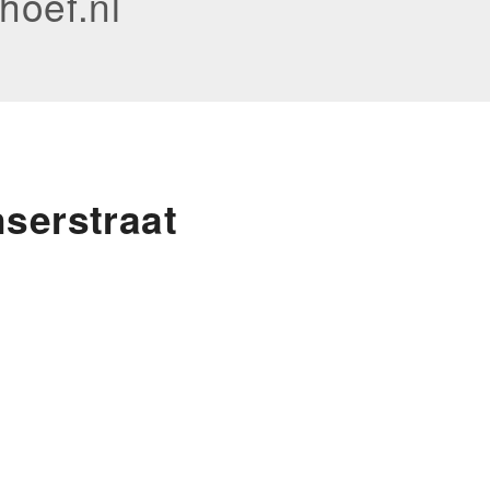
hoef.nl
nserstraat