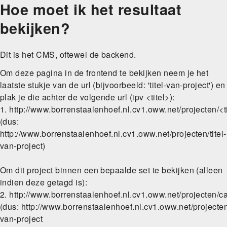
Hoe moet ik het resultaat
Skip
to
bekijken?
main
navigation
Dit is het CMS, oftewel de backend.
Om deze pagina in de frontend te bekijken neem je het
laatste stukje van de url (bijvoorbeeld: 'titel-van-project') en
plak je die achter de volgende url (ipv <titel>):
1. http://www.borrenstaalenhoef.nl.cv1.oww.net/projecten/<t
(dus:
http://www.borrenstaalenhoef.nl.cv1.oww.net/projecten/titel-
van-project)
Om dit project binnen een bepaalde set te bekijken (alleen
indien deze getagd is):
2. http://www.borrenstaalenhoef.nl.cv1.oww.net/projecten/c
(dus: http://www.borrenstaalenhoef.nl.cv1.oww.net/projecten
van-project