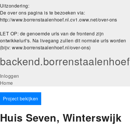
Uitzondering:
De over ons pagina is te bezoeken via:
http://www.borrenstaalenhoef.nl.cv1.oww.net/over-ons
LET OP: de genoemde urls van de frontend zijn
ontwikkelurl's. Na livegang zullen dit normale urls worden
(bijv: www.borrenstaalenhoef.nl/over-ons)
backend.borrenstaalenhoef
User
Inloggen
Main
Home
account
navigation
menu
Project bekijken
Huis Seven, Winterswijk