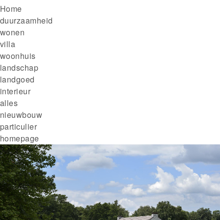
Kruimelpad
Home
duurzaamheid
wonen
villa
woonhuis
landschap
landgoed
interieur
alles
nieuwbouw
particulier
homepage