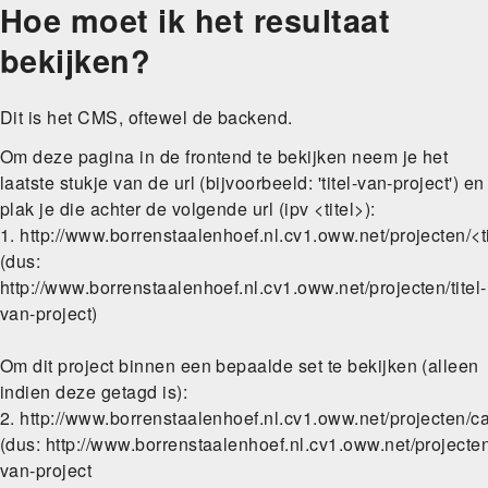
Hoe moet ik het resultaat
Skip
to
bekijken?
main
navigation
Dit is het CMS, oftewel de backend.
Om deze pagina in de frontend te bekijken neem je het
laatste stukje van de url (bijvoorbeeld: 'titel-van-project') en
plak je die achter de volgende url (ipv <titel>):
1. http://www.borrenstaalenhoef.nl.cv1.oww.net/projecten/<t
(dus:
http://www.borrenstaalenhoef.nl.cv1.oww.net/projecten/titel-
van-project)
Om dit project binnen een bepaalde set te bekijken (alleen
indien deze getagd is):
2. http://www.borrenstaalenhoef.nl.cv1.oww.net/projecten/c
(dus: http://www.borrenstaalenhoef.nl.cv1.oww.net/projecten
van-project