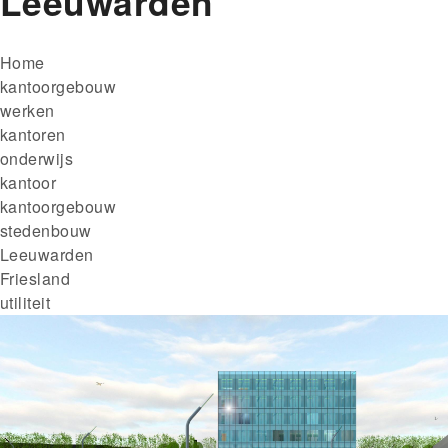
Leeuwarden
Kruimelpad
Home
kantoorgebouw
werken
kantoren
onderwijs
kantoor
kantoorgebouw
stedenbouw
Leeuwarden
Friesland
utiliteit