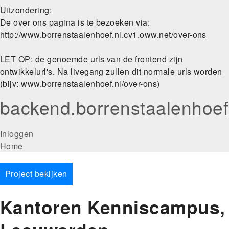
Uitzondering:
De over ons pagina is te bezoeken via:
http://www.borrenstaalenhoef.nl.cv1.oww.net/over-ons
LET OP: de genoemde urls van de frontend zijn
ontwikkelurl's. Na livegang zullen dit normale urls worden
(bijv: www.borrenstaalenhoef.nl/over-ons)
backend.borrenstaalenhoef
User
Inloggen
Main
Home
account
navigation
menu
Project bekijken
Kantoren Kenniscampus,