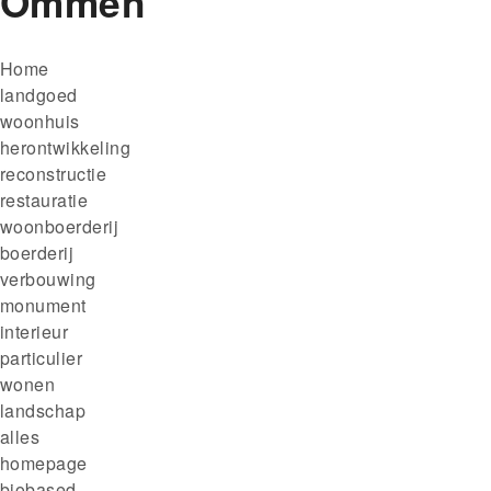
Ommen
Kruimelpad
Home
landgoed
woonhuis
herontwikkeling
reconstructie
restauratie
woonboerderij
boerderij
verbouwing
monument
interieur
particulier
wonen
landschap
alles
homepage
biobased