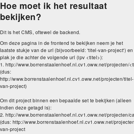
Hoe moet ik het resultaat
Skip
to
bekijken?
main
navigation
Dit is het CMS, oftewel de backend.
Om deze pagina in de frontend te bekijken neem je het
laatste stukje van de url (bijvoorbeeld: 'titel-van-project') en
plak je die achter de volgende url (ipv <titel>):
1. http://www.borrenstaalenhoef.nl.cv1.oww.net/projecten/<t
(dus:
http://www.borrenstaalenhoef.nl.cv1.oww.net/projecten/titel-
van-project)
Om dit project binnen een bepaalde set te bekijken (alleen
indien deze getagd is):
2. http://www.borrenstaalenhoef.nl.cv1.oww.net/projecten/c
(dus: http://www.borrenstaalenhoef.nl.cv1.oww.net/projecten
van-project