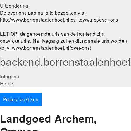
Uitzondering:
De over ons pagina is te bezoeken via:
http://www.borrenstaalenhoef.nl.cv1.oww.net/over-ons
LET OP: de genoemde urls van de frontend zijn
ontwikkelurl's. Na livegang zullen dit normale urls worden
(bijv: www.borrenstaalenhoef.nl/over-ons)
backend.borrenstaalenhoef
User
Inloggen
Main
Home
account
navigation
menu
Project bekijken
Landgoed Archem,