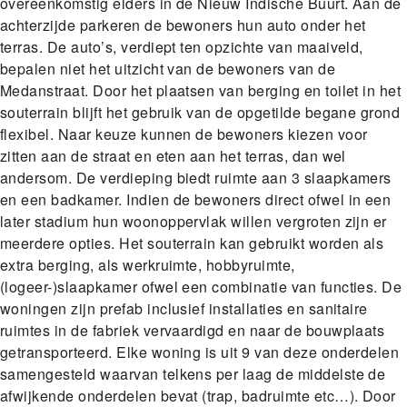
overeenkomstig elders in de Nieuw Indische Buurt. Aan de
achterzijde parkeren de bewoners hun auto onder het
terras. De auto’s, verdiept ten opzichte van maaiveld,
bepalen niet het uitzicht van de bewoners van de
Medanstraat. Door het plaatsen van berging en toilet in het
souterrain blijft het gebruik van de opgetilde begane grond
flexibel. Naar keuze kunnen de bewoners kiezen voor
zitten aan de straat en eten aan het terras, dan wel
andersom. De verdieping biedt ruimte aan 3 slaapkamers
en een badkamer. Indien de bewoners direct ofwel in een
later stadium hun woonoppervlak willen vergroten zijn er
meerdere opties. Het souterrain kan gebruikt worden als
extra berging, als werkruimte, hobbyruimte,
(logeer-)slaapkamer ofwel een combinatie van functies. De
woningen zijn prefab inclusief installaties en sanitaire
ruimtes in de fabriek vervaardigd en naar de bouwplaats
getransporteerd. Elke woning is uit 9 van deze onderdelen
samengesteld waarvan telkens per laag de middelste de
afwijkende onderdelen bevat (trap, badruimte etc…). Door