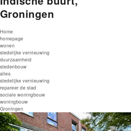
Indische buurt,
Groningen
Kruimelpad
Home
homepage
wonen
stedelijke vernieuwing
duurzaamheid
stedenbouw
alles
stedelijke vernieuwing
repareer de stad
sociale woningbouw
woningbouw
Groningen