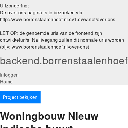
Uitzondering:
De over ons pagina is te bezoeken via:
http://www.borrenstaalenhoef.nl.cv1.oww.net/over-ons
LET OP: de genoemde urls van de frontend zijn
ontwikkelurl's. Na livegang zullen dit normale urls worden
(bijv: www.borrenstaalenhoef.nl/over-ons)
backend.borrenstaalenhoef
User
Inloggen
Main
Home
account
navigation
menu
Project bekijken
Woningbouw Nieuw