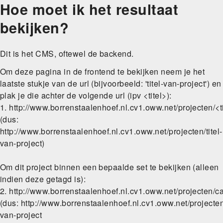
Hoe moet ik het resultaat
Skip
to
bekijken?
main
navigation
Dit is het CMS, oftewel de backend.
Om deze pagina in de frontend te bekijken neem je het
laatste stukje van de url (bijvoorbeeld: 'titel-van-project') en
plak je die achter de volgende url (ipv <titel>):
1. http://www.borrenstaalenhoef.nl.cv1.oww.net/projecten/<t
(dus:
http://www.borrenstaalenhoef.nl.cv1.oww.net/projecten/titel-
van-project)
Om dit project binnen een bepaalde set te bekijken (alleen
indien deze getagd is):
2. http://www.borrenstaalenhoef.nl.cv1.oww.net/projecten/c
(dus: http://www.borrenstaalenhoef.nl.cv1.oww.net/projecten
van-project