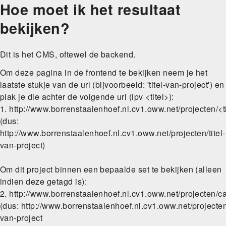
Hoe moet ik het resultaat
Skip
to
bekijken?
main
navigation
Dit is het CMS, oftewel de backend.
Om deze pagina in de frontend te bekijken neem je het
laatste stukje van de url (bijvoorbeeld: 'titel-van-project') en
plak je die achter de volgende url (ipv <titel>):
1. http://www.borrenstaalenhoef.nl.cv1.oww.net/projecten/<t
(dus:
http://www.borrenstaalenhoef.nl.cv1.oww.net/projecten/titel-
van-project)
Om dit project binnen een bepaalde set te bekijken (alleen
indien deze getagd is):
2. http://www.borrenstaalenhoef.nl.cv1.oww.net/projecten/c
(dus: http://www.borrenstaalenhoef.nl.cv1.oww.net/projecten
van-project