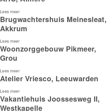
Groenekan
Lees meer
over
Brugwachtershuis Meinesleat,
Clubhuis
hockeyvereniging
Akkrum
AHC,
Almere
Lees meer
over
Woonzorggebouw Pikmeer,
Brugwachtershuis
Meinesleat,
Grou
Akkrum
Lees meer
over
Atelier Vriesco, Leeuwarden
Woonzorggebouw
Pikmeer,
Grou
Lees meer
over
Vakantiehuis Joossesweg II,
Atelier
Vriesco,
Westkapelle
Leeuwarden