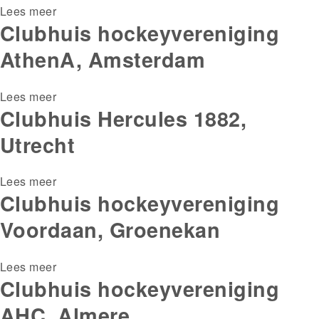
Lees meer
over
Clubhuis hockeyvereniging
Huis,
Goutum
AthenA, Amsterdam
Lees meer
over
Clubhuis Hercules 1882,
Clubhuis
hockeyvereniging
Utrecht
AthenA,
Amsterdam
Lees meer
over
Clubhuis hockeyvereniging
Clubhuis
Hercules
Voordaan, Groenekan
1882,
Utrecht
Lees meer
over
Clubhuis hockeyvereniging
Clubhuis
hockeyvereniging
AHC, Almere
Voordaan,