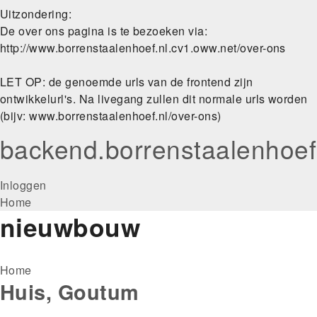
Uitzondering:
De over ons pagina is te bezoeken via:
http://www.borrenstaalenhoef.nl.cv1.oww.net/over-ons
LET OP: de genoemde urls van de frontend zijn
ontwikkelurl's. Na livegang zullen dit normale urls worden
(bijv: www.borrenstaalenhoef.nl/over-ons)
backend.borrenstaalenhoef
User
Inloggen
Main
Home
account
nieuwbouw
navigation
menu
Kruimelpad
Home
Huis, Goutum