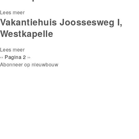
Lees meer
over
Vakantiehuis Joossesweg I,
Vakantiehuis
Joossesweg
Westkapelle
II,
Westkapelle
Lees meer
over
Paginering
Vorige
‹‹
Pagina 2
Vakantiehuis
Volgende
››
pagina
Abonneer op nieuwbouw
Joossesweg
pagina
I,
Westkapelle